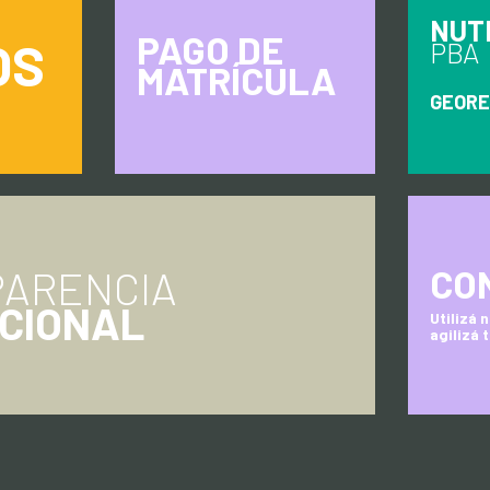
NUT
PAGO DE
OS
PBA
MATRÍCULA
GEORE
CO
ARENCIA
UCIONAL
Utilizá 
agilizá 