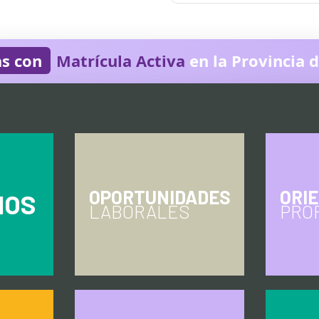
as con
Matrícula Activa
en la Provincia 
OPORTUNIDADES
ORI
IOS
LABORALES
PRO