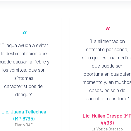
“
“
La alimentación
El agua ayuda a evitar
enteral o por sonda,
la deshidratación que
sino que es una medid
puede causar la fiebre y
que puede ser
los vómitos, que son
oportuna en cualquier
síntomas
momento y, en mucho
característicos del
casos, es solo de
dengue
carácter transitorio
Lic. Juana Tellechea
Lic. Huilen Crespo (M
(MP 6795)
4493)
Diario BAE
La Voz de Bragado