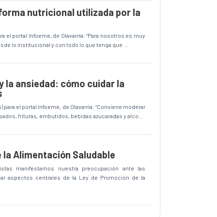
forma nutricional utilizada por la
ra el portal Infoeme, de Olavarría: “Para nosotros es muy
sde lo institucional y con todo lo que tenga que ...
 y la ansiedad: cómo cuidar la
s
) para el portal Infoeme, de Olavarría: “Conviene moderar
dos, frituras, embutidos, bebidas azucaradas y alco...
 la Alimentación Saludable
istas manifestamos nuestra preocupación ante las
car aspectos centrales de la Ley de Promoción de la